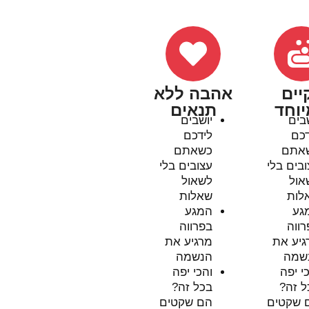
ים
אהבה ללא
וחד
תנאים
ים
יושבים
כם
לידכם
תם
כשאתם
ים בלי
עצובים בלי
ול
לשאול
ות
שאלות
ע
המגע
וה
בפרווה
יע את
מרגיע את
מה
הנשמה
 יפה
והכי יפה
 זה?
בכל זה?
שקטים
הם שקטים