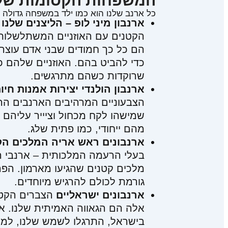
המשפחות הקסומות שלנ
כל ארנב שלנו הוא כמו ילד במשפחה גדולה ו
ארנבון מיני לופ – הליצנים שלנו
הקטנים עם האוזניים המשתלשלות א
הם כל כך חמודים שבני אדם עוצרי
כדי להביט בהם. האוזניים שלהם כמ
שרוקדות כשהם מתרגשים.
ארנבון הולנדי יצירות אמנות חיות
הצבעוניים המרהיבים הארנבים ההול
שמישהו לקח מכחול וציייר עליהם י
מהם ייחודי, כמו פתית שלג.
ארנבונים ראש אריה המלכים הק
בעלי הרעמה המלכותית – ארנבי רא
מלכים קטנים שהגיעו מארמון. הפר
גורמת לכולם להרגיש מיוחדים.
ארנבונים ישראליים
הצברים הקטני
אלה הם הגאווה האמיתית שלנו. ארנ
בישראל, התרגלו לשמש שלנו, למים ש