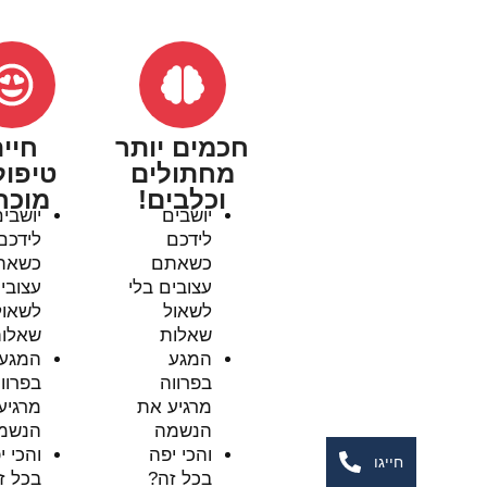
חכמים יותר
חיית
מחתולים
טיפולי
וכלבים!
מוכח
יושבים
יושבים
לידכם
לידכם
כשאתם
כשאתם
עצובים בלי
עצובים 
לשאול
לשאול
שאלות
שאלות
המגע
המגע
בפרווה
בפרווה
מרגיע את
מרגיע 
הנשמה
הנשמה
והכי יפה
והכי יפ
חייגו
בכל זה?
בכל זה